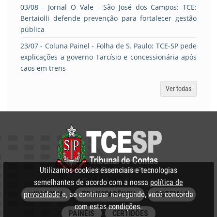
03/08
- Jornal O Vale - São José dos Campos: TCE:
Bertaiolli defende prevenção para fortalecer gestão
pública
23/07
- Coluna Painel - Folha de S. Paulo: TCE-SP pede
explicações a governo Tarcísio e concessionária após
caos em trens
Ver todas
Utilizamos cookies essenciais e tecnologias
semelhantes de acordo com a nossa
política de
OUVIDORIA
TRANSPARÊNCIA
SISTEMAS
privacidade
e, ao continuar navegando, você concorda
com estas condições.
PAINÉIS
CERTIDÕES